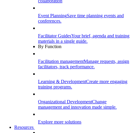
collaboration
Event Planning
Save time planning events and
conferences.
Facilitator Guides
Your brief, agenda and training
materials in a single guide.
By Function
Facilitation management
Manage requests, assign
facilitators, track performance.
Learning & Development
Create more engaging
training programs.
Organizational Development
Change
management and innovation made simple.
Explore more solutions
Resources