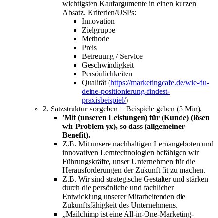
wichtigsten Kaufargumente in einen kurzen
Absatz. Kriterien/USPs:
Innovation
Zielgruppe
Methode
Preis
Betreuung / Service
Geschwindigkeit
Persönlichkeiten
Qualität (
https://marketingcafe.de/wie-du-
deine-positionierung-findest-
praxisbeispiel/
)
2. Satzstruktur vorgeben + Beispiele geben
(3 Min).
'Mit (unseren Leistungen) für (Kunde) (lösen
wir Problem yx), so dass (allgemeiner
Benefit).
Z.B. Mit unsere nachhaltigen Lernangeboten und
innovativen Lerntechnologien befähigen wir
Führungskräfte, unser Unternehmen für die
Herausforderungen der Zukunft fit zu machen.
Z.B. Wir sind strategische Gestalter und stärken
durch die persönliche und fachlicher
Entwicklung unserer Mitarbeitenden die
Zukunftsfähigkeit des Unternehmens.
„Mailchimp ist eine All-in-One-Marketing-