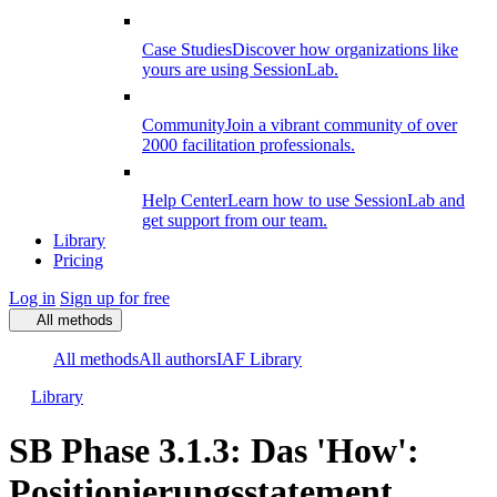
Case Studies
Discover how organizations like
yours are using SessionLab.
Community
Join a vibrant community of over
2000 facilitation professionals.
Help Center
Learn how to use SessionLab and
get support from our team.
Library
Pricing
Log in
Sign up for free
All methods
All methods
All authors
IAF Library
Library
SB Phase 3.1.3: Das 'How':
Positionierungsstatement