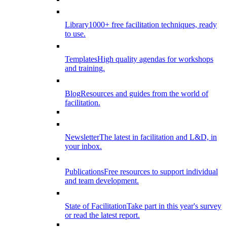
Library
1000+ free facilitation techniques, ready
to use.
Templates
High quality agendas for workshops
and training.
Blog
Resources and guides from the world of
facilitation.
Newsletter
The latest in facilitation and L&D, in
your inbox.
Publications
Free resources to support individual
and team development.
State of Facilitation
Take part in this year's survey
or read the latest report.