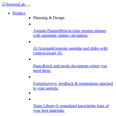
Product
Planning & Design
Agenda Planner
Best-in-class session planner
with automatic timing calculation.
AI Assistant
Generate agendas and slides with
context-aware AI.
Pages
Briefs and needs documents where you
need them.
Forms
Surveys, feedback & registrations attached
to your agenda.
Team Library
A centralized knowledge base of
your best materials.