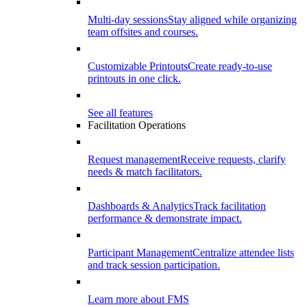
Multi-day sessions
Stay aligned while organizing
team offsites and courses.
Customizable Printouts
Create ready-to-use
printouts in one click.
See all features
Facilitation Operations
Request management
Receive requests, clarify
needs & match facilitators.
Dashboards & Analytics
Track facilitation
performance & demonstrate impact.
Participant Management
Centralize attendee lists
and track session participation.
Learn more about FMS