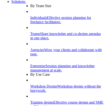
Solutions
By Team Size
Individuals
Effective session planning for
freelance facilitators.
Teams
Share knowledge and co-design agendas
in one place.
Agencies
Wow your clients and collaborate with
ease.
Enterprise
Session planning and knowledge
management at scale.
By Use Case
Workshop Design
Workshop design without the
busywork.
Training design
Effective course design and SME