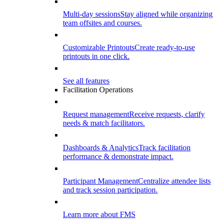
Multi-day sessions
Stay aligned while organizing
team offsites and courses.
Customizable Printouts
Create ready-to-use
printouts in one click.
See all features
Facilitation Operations
Request management
Receive requests, clarify
needs & match facilitators.
Dashboards & Analytics
Track facilitation
performance & demonstrate impact.
Participant Management
Centralize attendee lists
and track session participation.
Learn more about FMS