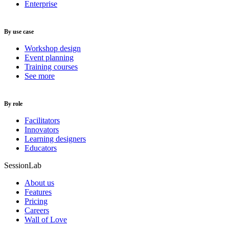
Enterprise
By use case
Workshop design
Event planning
Training courses
See more
By role
Facilitators
Innovators
Learning designers
Educators
SessionLab
About us
Features
Pricing
Careers
Wall of Love