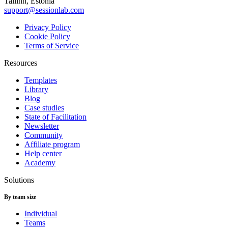
Tallinn, Estonia
support@sessionlab.com
Privacy Policy
Cookie Policy
Terms of Service
Resources
Templates
Library
Blog
Case studies
State of Facilitation
Newsletter
Community
Affiliate program
Help center
Academy
Solutions
By team size
Individual
Teams