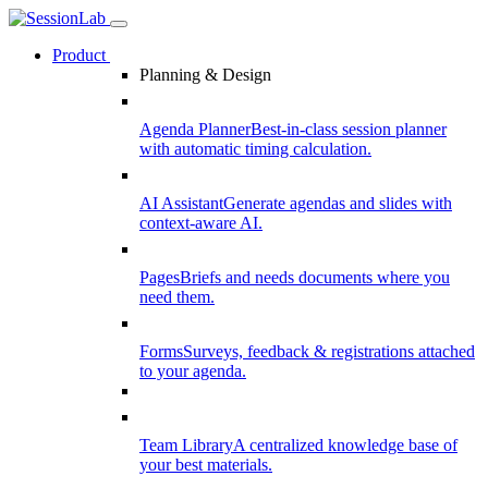
Product
Planning & Design
Agenda Planner
Best-in-class session planner
with automatic timing calculation.
AI Assistant
Generate agendas and slides with
context-aware AI.
Pages
Briefs and needs documents where you
need them.
Forms
Surveys, feedback & registrations attached
to your agenda.
Team Library
A centralized knowledge base of
your best materials.