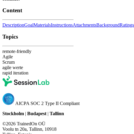
Content
Description
Goal
Materials
Instructions
Attachments
Background
Ratings
Topics
remote-friendly
Agile
Scrum
agile werte
rapid iteration
AICPA SOC 2 Type II Compliant
Stockholm
|
Budapest
|
Tallinn
©2026 TrainedOn OÜ
Voolu tn 20a, Tallinn, 10918