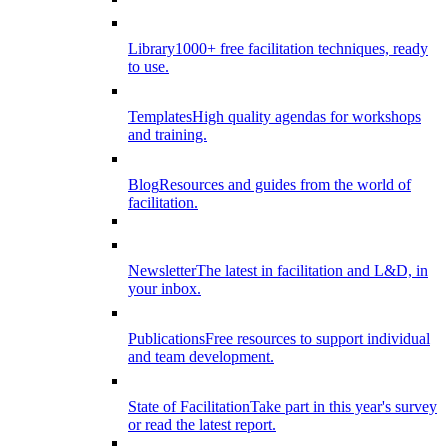
Library
1000+ free facilitation techniques, ready
to use.
Templates
High quality agendas for workshops
and training.
Blog
Resources and guides from the world of
facilitation.
Newsletter
The latest in facilitation and L&D, in
your inbox.
Publications
Free resources to support individual
and team development.
State of Facilitation
Take part in this year's survey
or read the latest report.