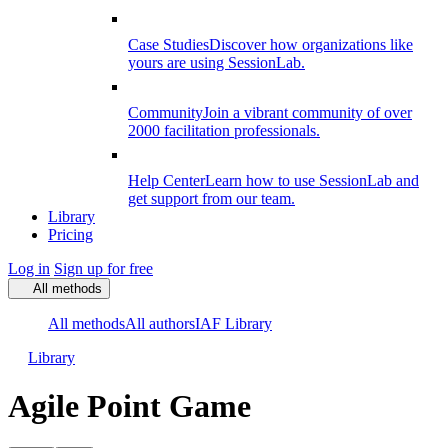
Case Studies
Discover how organizations like
yours are using SessionLab.
Community
Join a vibrant community of over
2000 facilitation professionals.
Help Center
Learn how to use SessionLab and
get support from our team.
Library
Pricing
Log in
Sign up for free
All methods
All methods
All authors
IAF Library
Library
Agile Point Game