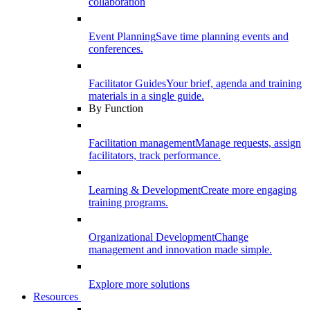
collaboration
Event Planning
Save time planning events and
conferences.
Facilitator Guides
Your brief, agenda and training
materials in a single guide.
By Function
Facilitation management
Manage requests, assign
facilitators, track performance.
Learning & Development
Create more engaging
training programs.
Organizational Development
Change
management and innovation made simple.
Explore more solutions
Resources