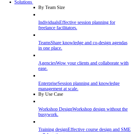
Solutions
By Team Size
Individuals
Effective session planning for
freelance facilitators.
Teams
Share knowledge and co-design agendas
in one place.
Agencies
Wow your clients and collaborate with
ease.
Enterprise
Session planning and knowledge
management at scale.
By Use Case
Workshop Design
Workshop design without the
busywork.
Training design
Effective course design and SME