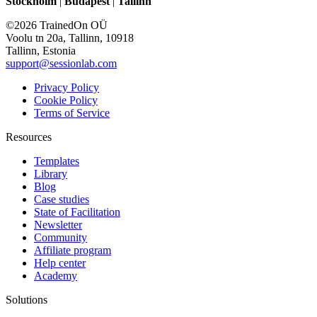
Stockholm
|
Budapest
|
Tallinn
©2026 TrainedOn OÜ
Voolu tn 20a, Tallinn, 10918
Tallinn, Estonia
support@sessionlab.com
Privacy Policy
Cookie Policy
Terms of Service
Resources
Templates
Library
Blog
Case studies
State of Facilitation
Newsletter
Community
Affiliate program
Help center
Academy
Solutions