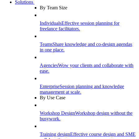
Solutions
By Team Size
Individuals
Effective session planning for
freelance facilitators.
Teams
Share knowledge and co-design agendas
in one place.
Agencies
Wow your clients and collaborate with
ease.
Enterprise
Session planning and knowledge
management at scale.
By Use Case
Workshop Design
Workshop design without the
busywork.
Training design
Effective course design and SME