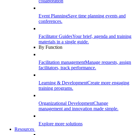
collaboration
Event Planning
Save time planning events and
conferences.
Facilitator Guides
Your brief, agenda and training
materials in a single guide.
By Function
Facilitation management
Manage requests, assign
facilitators, track performance.
Learning & Development
Create more engaging
training programs.
Organizational Development
Change
management and innovation made simple.
Explore more solutions
Resources