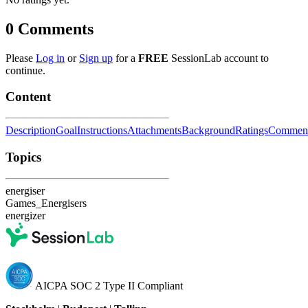
0
Comments
Please
Log in
or
Sign up
for a
FREE
SessionLab account to
continue.
Content
Description
Goal
Instructions
Attachments
Background
Ratings
Commen
Topics
energiser
Games_Energisers
energizer
AICPA SOC 2 Type II Compliant