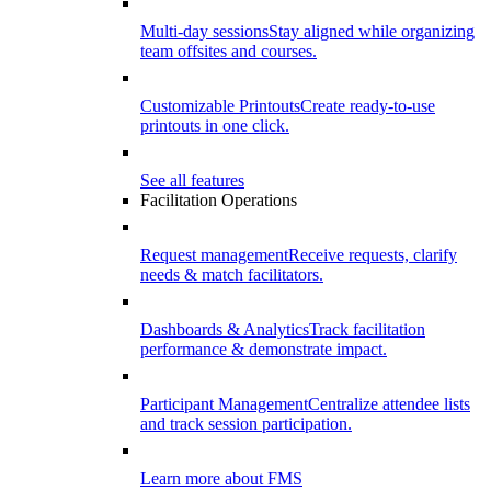
Multi-day sessions
Stay aligned while organizing
team offsites and courses.
Customizable Printouts
Create ready-to-use
printouts in one click.
See all features
Facilitation Operations
Request management
Receive requests, clarify
needs & match facilitators.
Dashboards & Analytics
Track facilitation
performance & demonstrate impact.
Participant Management
Centralize attendee lists
and track session participation.
Learn more about FMS