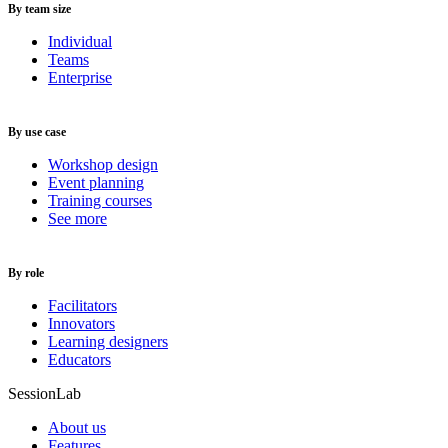
By team size
Individual
Teams
Enterprise
By use case
Workshop design
Event planning
Training courses
See more
By role
Facilitators
Innovators
Learning designers
Educators
SessionLab
About us
Features