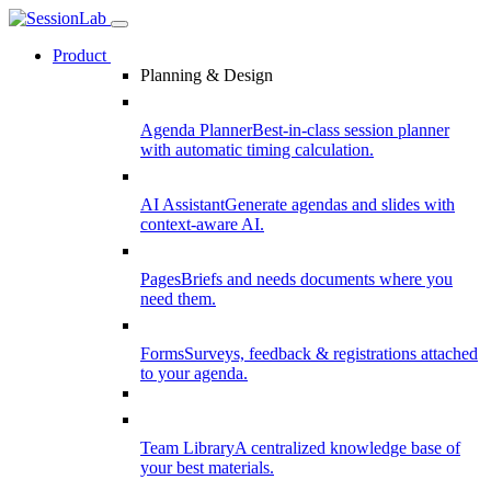
Product
Planning & Design
Agenda Planner
Best-in-class session planner
with automatic timing calculation.
AI Assistant
Generate agendas and slides with
context-aware AI.
Pages
Briefs and needs documents where you
need them.
Forms
Surveys, feedback & registrations attached
to your agenda.
Team Library
A centralized knowledge base of
your best materials.