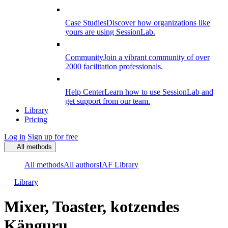
Case Studies
Discover how organizations like
yours are using SessionLab.
Community
Join a vibrant community of over
2000 facilitation professionals.
Help Center
Learn how to use SessionLab and
get support from our team.
Library
Pricing
Log in
Sign up for free
All methods
All methods
All authors
IAF Library
Library
Mixer, Toaster, kotzendes
Känguru