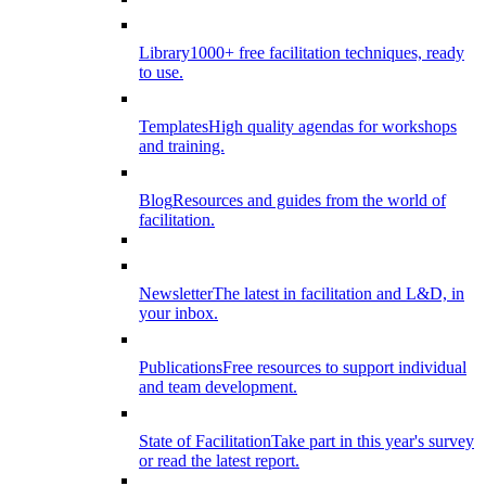
Library
1000+ free facilitation techniques, ready
to use.
Templates
High quality agendas for workshops
and training.
Blog
Resources and guides from the world of
facilitation.
Newsletter
The latest in facilitation and L&D, in
your inbox.
Publications
Free resources to support individual
and team development.
State of Facilitation
Take part in this year's survey
or read the latest report.