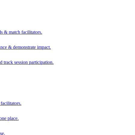
s & match facilitators.
mance & demonstrate impact.
d track session participation.
acilitators.
one place.
se.