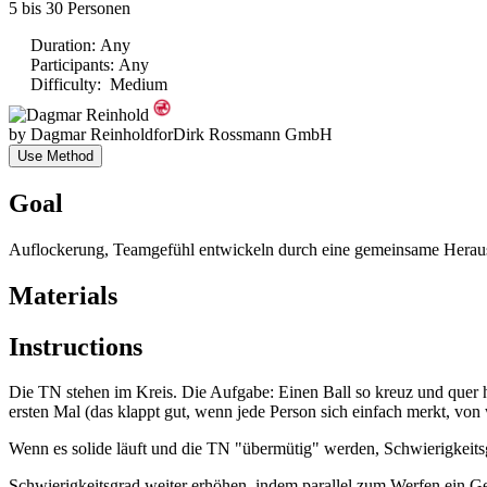
5 bis 30 Personen
Duration
:
Any
Participants
:
Any
Difficulty
:
Medium
by
Dagmar Reinhold
for
Dirk Rossmann GmbH
Use Method
Goal
Auflockerung, Teamgefühl entwickeln durch eine gemeinsame Herausf
Materials
Instructions
Die TN stehen im Kreis. Die Aufgabe: Einen Ball so kreuz und quer h
ersten Mal (das klappt gut, wenn jede Person sich einfach merkt, v
Wenn es solide läuft und die TN "übermütig" werden, Schwierigkeits
Schwierigkeitsgrad weiter erhöhen, indem parallel zum Werfen ein G