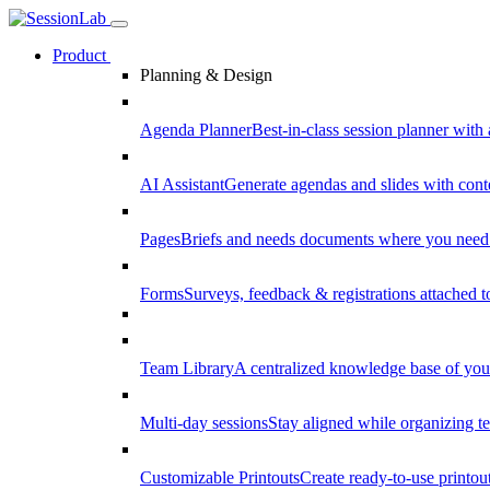
Product
Planning & Design
Agenda Planner
Best-in-class session planner with 
AI Assistant
Generate agendas and slides with cont
Pages
Briefs and needs documents where you need
Forms
Surveys, feedback & registrations attached 
Team Library
A centralized knowledge base of your
Multi-day sessions
Stay aligned while organizing te
Customizable Printouts
Create ready-to-use printout