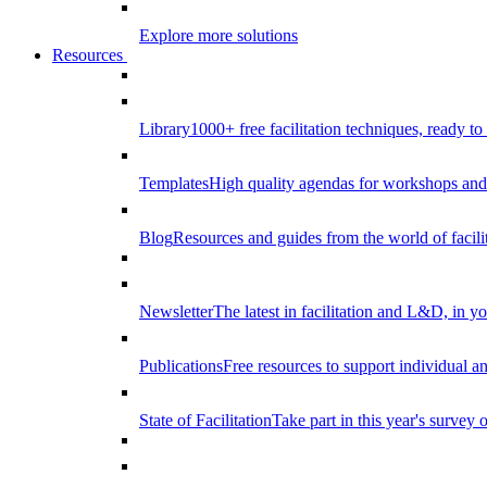
Explore more solutions
Resources
Library
1000+ free facilitation techniques, ready to
Templates
High quality agendas for workshops and 
Blog
Resources and guides from the world of facilit
Newsletter
The latest in facilitation and L&D, in y
Publications
Free resources to support individual 
State of Facilitation
Take part in this year's survey o