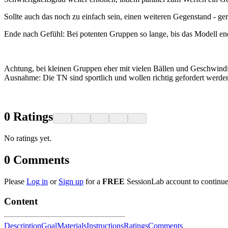
Sollte auch das noch zu einfach sein, einen weiteren Gegenstand - ge
Ende nach Gefühl: Bei potenten Gruppen so lange, bis das Modell en
Achtung, bei kleinen Gruppen eher mit vielen Bällen und Geschwindi
Ausnahme: Die TN sind sportlich und wollen richtig gefordert werden 
0
Ratings
No ratings yet.
0
Comments
Please
Log in
or
Sign up
for a
FREE
SessionLab account to continue
Content
Description
Goal
Materials
Instructions
Ratings
Comments