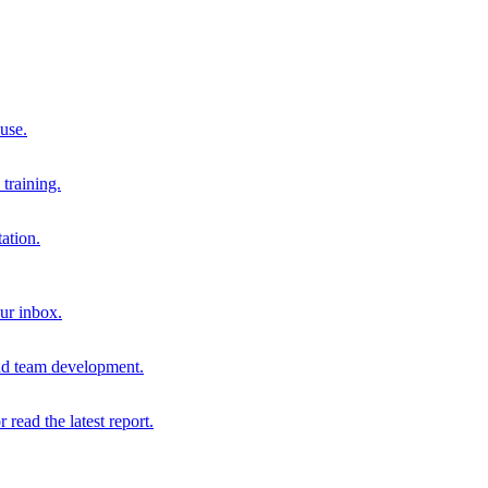
 use.
training.
ation.
our inbox.
and team development.
r read the latest report.