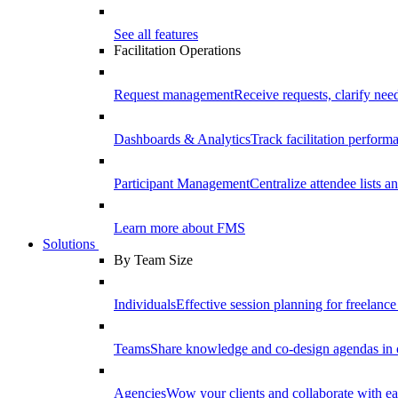
See all features
Facilitation Operations
Request management
Receive requests, clarify need
Dashboards & Analytics
Track facilitation perfor
Participant Management
Centralize attendee lists an
Learn more about FMS
Solutions
By Team Size
Individuals
Effective session planning for freelance f
Teams
Share knowledge and co-design agendas in 
Agencies
Wow your clients and collaborate with ea