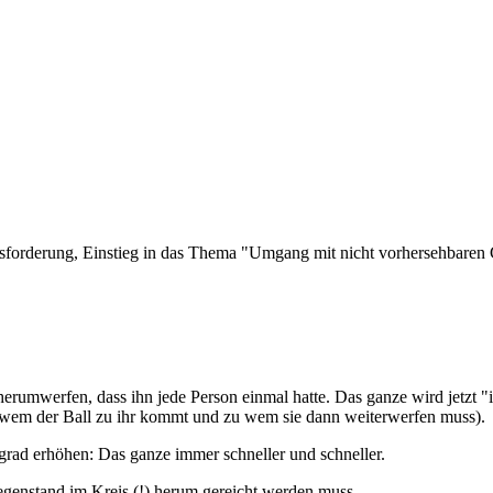
orderung, Einstieg in das Thema "Umgang mit nicht vorhersehbaren G
erumwerfen, dass ihn jede Person einmal hatte. Das ganze wird jetzt "i
on wem der Ball zu ihr kommt und zu wem sie dann weiterwerfen muss).
grad erhöhen: Das ganze immer schneller und schneller.
egenstand im Kreis (!) herum gereicht werden muss.