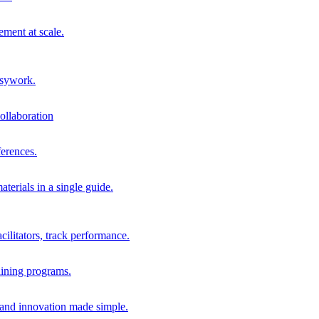
ment at scale.
usywork.
ollaboration
erences.
terials in a single guide.
cilitators, track performance.
aining programs.
nd innovation made simple.