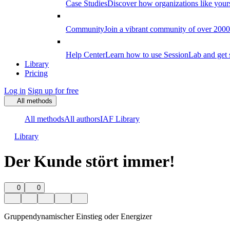
Case Studies
Discover how organizations like your
Community
Join a vibrant community of over 2000 f
Help Center
Learn how to use SessionLab and get 
Library
Pricing
Log in
Sign up for free
All methods
All methods
All authors
IAF Library
Library
Der Kunde stört immer!
0
0
Gruppendynamischer Einstieg oder Energizer