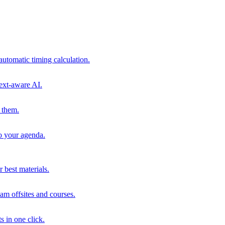
automatic timing calculation.
ext-aware AI.
 them.
to your agenda.
 best materials.
am offsites and courses.
s in one click.