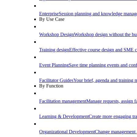
Enterprise
Session planning and knowledge manage
By Use Case
Workshop Design
Workshop design without the b
Training design
Effective course design and SME c
Event Planning
Save time planning events and conf
Facilitator Guides
Your brief, agenda and training ma
By Function
Facilitation management
Manage requests, assign fa
Learning & Development
Create more engaging tr
Organizational Development
Change management a