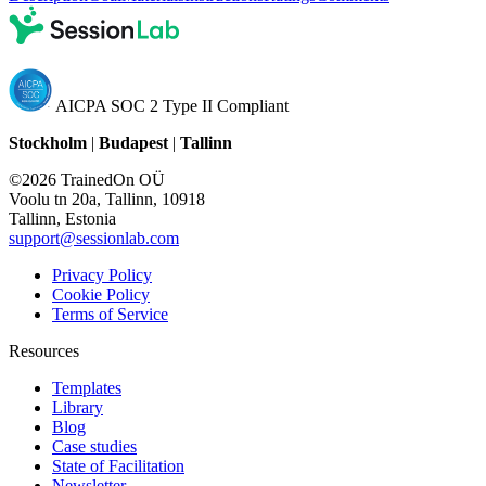
AICPA SOC 2 Type II Compliant
Stockholm
|
Budapest
|
Tallinn
©2026 TrainedOn OÜ
Voolu tn 20a, Tallinn, 10918
Tallinn, Estonia
support@sessionlab.com
Privacy Policy
Cookie Policy
Terms of Service
Resources
Templates
Library
Blog
Case studies
State of Facilitation
Newsletter