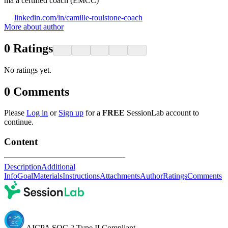
ma a certified coach (EMCC)
linkedin.com/in/camille-roulstone-coach
More about author
0
Ratings
No ratings yet.
0
Comments
Please
Log in
or
Sign up
for a
FREE
SessionLab account to
continue.
Content
Description
Additional
Info
Goal
Materials
Instructions
Attachments
Author
Ratings
Comments
AICPA SOC 2 Type II Compliant