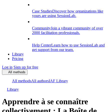
Case Studies
Discover how organizations like
yours are using SessionLab.
Community
Join a vibrant community of over
2000 facilitation professionals.
Help Center
Learn how to use SessionLab and
get support from our team.
Library
Pricing
Log in
Sign up for free
All methods
All methods
All authors
IAF Library
Library
Apprendre à se connaître
collectivement : La Boîte de