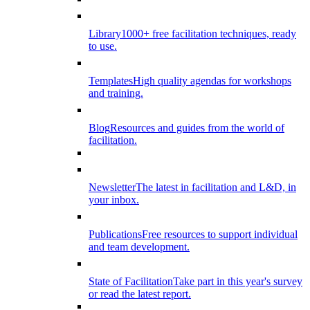
Library
1000+ free facilitation techniques, ready
to use.
Templates
High quality agendas for workshops
and training.
Blog
Resources and guides from the world of
facilitation.
Newsletter
The latest in facilitation and L&D, in
your inbox.
Publications
Free resources to support individual
and team development.
State of Facilitation
Take part in this year's survey
or read the latest report.