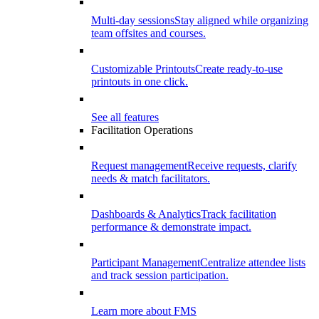
Multi-day sessions
Stay aligned while organizing
team offsites and courses.
Customizable Printouts
Create ready-to-use
printouts in one click.
See all features
Facilitation Operations
Request management
Receive requests, clarify
needs & match facilitators.
Dashboards & Analytics
Track facilitation
performance & demonstrate impact.
Participant Management
Centralize attendee lists
and track session participation.
Learn more about FMS