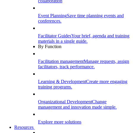
collaboration
Event Planning
Save time planning events and
conferences.
Facilitator Guides
Your brief, agenda and training
materials in a single guide.
By Function
Facilitation management
Manage requests, assign
facilitators, track performance.
Learning & Development
Create more engaging
training programs.
Organizational Development
Change
management and innovation made simple.
Explore more solutions
Resources