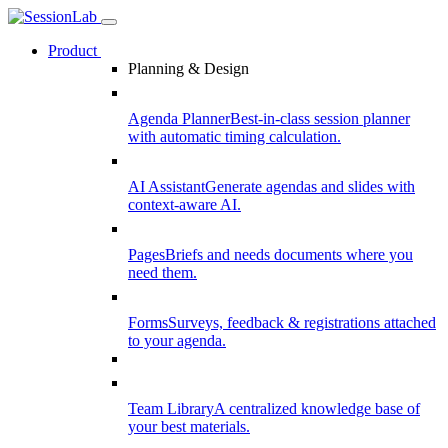
Product
Planning & Design
Agenda Planner
Best-in-class session planner
with automatic timing calculation.
AI Assistant
Generate agendas and slides with
context-aware AI.
Pages
Briefs and needs documents where you
need them.
Forms
Surveys, feedback & registrations attached
to your agenda.
Team Library
A centralized knowledge base of
your best materials.