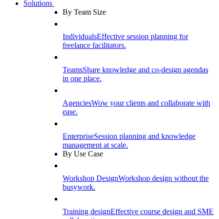
Solutions
By Team Size
Individuals
Effective session planning for
freelance facilitators.
Teams
Share knowledge and co-design agendas
in one place.
Agencies
Wow your clients and collaborate with
ease.
Enterprise
Session planning and knowledge
management at scale.
By Use Case
Workshop Design
Workshop design without the
busywork.
Training design
Effective course design and SME