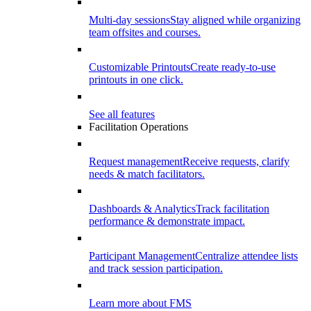
Multi-day sessions
Stay aligned while organizing
team offsites and courses.
Customizable Printouts
Create ready-to-use
printouts in one click.
See all features
Facilitation Operations
Request management
Receive requests, clarify
needs & match facilitators.
Dashboards & Analytics
Track facilitation
performance & demonstrate impact.
Participant Management
Centralize attendee lists
and track session participation.
Learn more about FMS