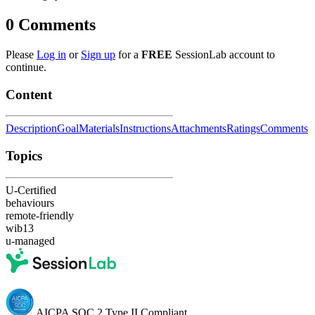
0
Comments
Please
Log in
or
Sign up
for a
FREE
SessionLab account to
continue.
Content
Description
Goal
Materials
Instructions
Attachments
Ratings
Comments
Topics
U-Certified
behaviours
remote-friendly
wib13
u-managed
AICPA SOC 2 Type II Compliant