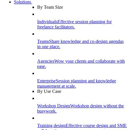
Solutions
By Team Size
Individuals
Effective session planning for
freelance facilitators.
Teams
Share knowledge and co-design agendas
in one place.
Agencies
Wow your clients and collaborate with
ease.
Enterprise
Session planning and knowledge
management at scale.
By Use Case
Workshop Design
Workshop design without the
busywork.
Training design
Effective course design and SME