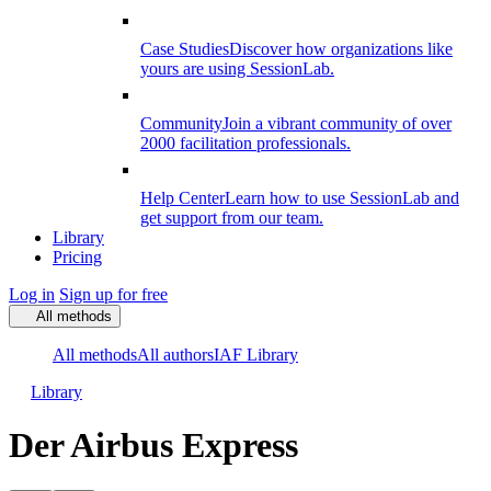
Case Studies
Discover how organizations like
yours are using SessionLab.
Community
Join a vibrant community of over
2000 facilitation professionals.
Help Center
Learn how to use SessionLab and
get support from our team.
Library
Pricing
Log in
Sign up for free
All methods
All methods
All authors
IAF Library
Library
Der Airbus Express