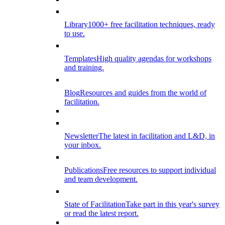
Library
1000+ free facilitation techniques, ready
to use.
Templates
High quality agendas for workshops
and training.
Blog
Resources and guides from the world of
facilitation.
Newsletter
The latest in facilitation and L&D, in
your inbox.
Publications
Free resources to support individual
and team development.
State of Facilitation
Take part in this year's survey
or read the latest report.