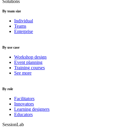
Solutions
By team size
Individual
Teams
Enterprise
By use case
Workshop design
Event planning
Training courses
See more
By role
Facilitators
Innovators
Learning designers
Educators
SessionLab