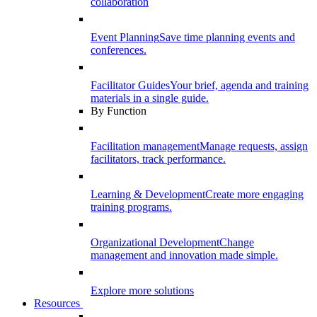
collaboration
Event Planning
Save time planning events and
conferences.
Facilitator Guides
Your brief, agenda and training
materials in a single guide.
By Function
Facilitation management
Manage requests, assign
facilitators, track performance.
Learning & Development
Create more engaging
training programs.
Organizational Development
Change
management and innovation made simple.
Explore more solutions
Resources