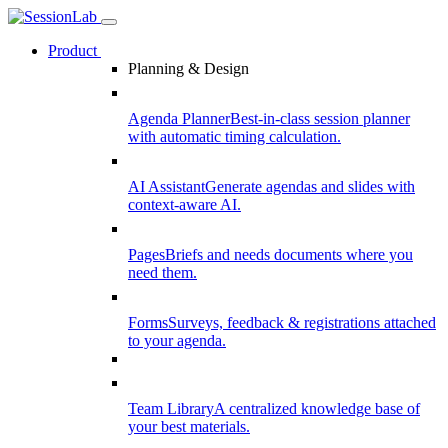
Product
Planning & Design
Agenda Planner
Best-in-class session planner
with automatic timing calculation.
AI Assistant
Generate agendas and slides with
context-aware AI.
Pages
Briefs and needs documents where you
need them.
Forms
Surveys, feedback & registrations attached
to your agenda.
Team Library
A centralized knowledge base of
your best materials.