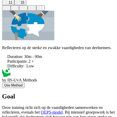
11
15
Reflecteren op de sterke en zwakke vaardigheden van deelnemers.
Duration
:
30m - 90m
Participants
:
2 +
Difficulty
:
Low
by
IIS-UvA Methods
Use Method
Goal
Deze training richt zich op de vaardigheden samenwerken en
reflecteren, evenals het
OEPS-model
. Bij intensief groepswerk is het
belangrijk dat deelnemers zich bewust zijn van hun eigen sterke en