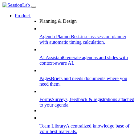
Product
Planning & Design
Agenda Planner
Best-in-class session planner
with automatic timing calculation.
AI Assistant
Generate agendas and slides with
context-aware AI.
Pages
Briefs and needs documents where you
need them.
Forms
Surveys, feedback & registrations attached
to your agenda.
Team Library
A centralized knowledge base of
your best materials.