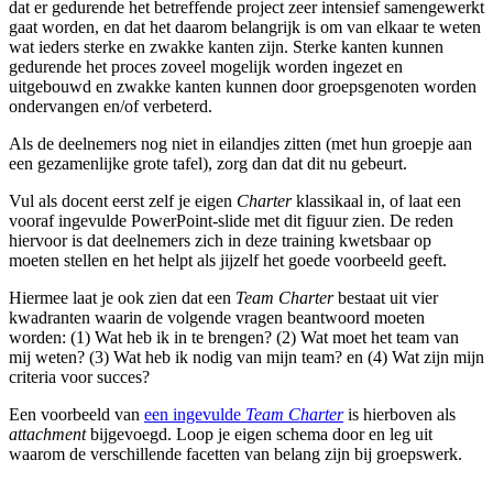
dat er gedurende het betreffende project zeer intensief samengewerkt
gaat worden, en dat het daarom belangrijk is om van elkaar te weten
wat ieders sterke en zwakke kanten zijn. Sterke kanten kunnen
gedurende het proces zoveel mogelijk worden ingezet en
uitgebouwd en zwakke kanten kunnen door groepsgenoten worden
ondervangen en/of verbeterd.
Als de deelnemers nog niet in eilandjes zitten (met hun groepje aan
een gezamenlijke grote tafel), zorg dan dat dit nu gebeurt.
Vul als docent eerst zelf je eigen
Charter
klassikaal in, of laat een
vooraf ingevulde PowerPoint-slide met dit figuur zien. De reden
hiervoor is dat deelnemers zich in deze training kwetsbaar op
moeten stellen en het helpt als jijzelf het goede voorbeeld geeft.
Hiermee laat je ook zien dat een
Team Charter
bestaat uit vier
kwadranten waarin de volgende vragen beantwoord moeten
worden: (1) Wat heb ik in te brengen? (2) Wat moet het team van
mij weten? (3) Wat heb ik nodig van mijn team? en (4) Wat zijn mijn
criteria voor succes?
Een voorbeeld van
een ingevulde
Team Charter
is hierboven als
attachment
bijgevoegd. Loop je eigen schema door en leg uit
waarom de verschillende facetten van belang zijn bij groepswerk.