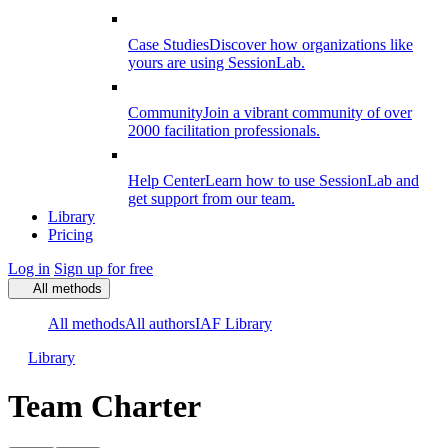
Case Studies
Discover how organizations like
yours are using SessionLab.
Community
Join a vibrant community of over
2000 facilitation professionals.
Help Center
Learn how to use SessionLab and
get support from our team.
Library
Pricing
Log in
Sign up for free
All methods
All methods
All authors
IAF Library
Library
Team Charter