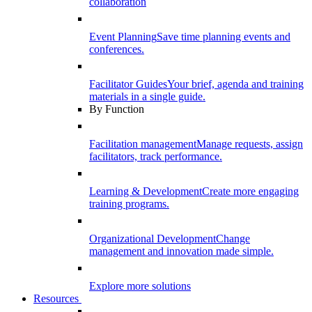
collaboration
Event Planning
Save time planning events and
conferences.
Facilitator Guides
Your brief, agenda and training
materials in a single guide.
By Function
Facilitation management
Manage requests, assign
facilitators, track performance.
Learning & Development
Create more engaging
training programs.
Organizational Development
Change
management and innovation made simple.
Explore more solutions
Resources