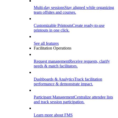
Multi-day sessions
Stay aligned while organizing
team offsites and courses.
Customizable Printouts
Create ready-to-use
printouts in one click.
See all features
Facilitation Operations
Request management
Receive requests, clarify
needs & match facilitators.
Dashboards & Analytics
Track facilitation
performance & demonstrate impact.
Participant Management
Centralize attendee lists
and track session participation.
Learn more about FMS