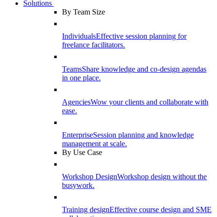
Solutions
By Team Size
Individuals
Effective session planning for
freelance facilitators.
Teams
Share knowledge and co-design agendas
in one place.
Agencies
Wow your clients and collaborate with
ease.
Enterprise
Session planning and knowledge
management at scale.
By Use Case
Workshop Design
Workshop design without the
busywork.
Training design
Effective course design and SME