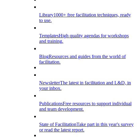
Library
1000+ free facilitation techniques, ready
to use.
Templates
High quality agendas for workshops
and training.
Blog
Resources and guides from the world of
facilitation.
Newsletter
The latest in facilitation and L&D, in
your inbox.
Publications
Free resources to support individual
and team development.
State of Facilitation
Take part in this year's survey
or read the latest report.