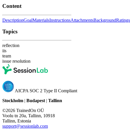
Content
Description
Goal
Materials
Instructions
Attachments
Background
Ratings
Topics
reflection
iis
team
issue resolution
AICPA SOC 2 Type II Compliant
Stockholm
|
Budapest
|
Tallinn
©2026 TrainedOn OÜ
Voolu tn 20a, Tallinn, 10918
Tallinn, Estonia
support@sessionlab.com