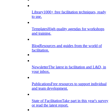
Library
1000+ free facilitation techniques, ready
to use.
Templates
High quality agendas for workshops
and training.
Blog
Resources and guides from the world of
facilitation.
Newsletter
The latest in facilitation and L&D, in
your inbox.
Publications
Free resources to support individual
and team development.
State of Facilitation
Take part in this year's survey
or read the latest report.