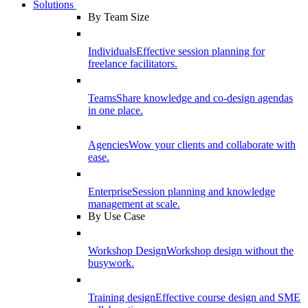
Solutions
By Team Size
Individuals
Effective session planning for
freelance facilitators.
Teams
Share knowledge and co-design agendas
in one place.
Agencies
Wow your clients and collaborate with
ease.
Enterprise
Session planning and knowledge
management at scale.
By Use Case
Workshop Design
Workshop design without the
busywork.
Training design
Effective course design and SME