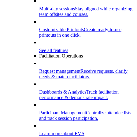
Multi-day sessions
Stay aligned while organizing
team offsites and courses.
Customizable Printouts
Create ready-to-use
printouts in one click.
See all features
Facilitation Operations
Request management
Receive requests, clarify
needs & match facilitators.
Dashboards & Analytics
Track facilitation
performance & demonstrate impact.
Participant Management
Centralize attendee lists
and track session participation.
Learn more about FMS