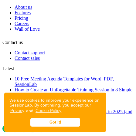
About us
Features
Pricing
Careers
Wall of Love
Contact us
Contact support
Contact sales
Latest
10 Free Meeting Agenda Templates for Word, PDF,
SessionLab
How to Create an Unforgettable Training Session in 8 Simple
Steps
We use cookies to improve your experience on
A step-by-step guide to planning a workshop
SessionLab. By continuing, you accept our
47 Free Online Tools for Workshops
Privacy
and
Cookie Policy
.
53 team building activities to improve teamwork in 2025 (and
to have fun!)
Got it!