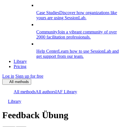
Case Studies
Discover how organizations like
yours are using SessionLab.
Community
Join a vibrant community of over
2000 facilitation professionals.
Help Center
Learn how to use SessionLab and
get support from our team.
Library
Pricing
Log in
Sign up for free
All methods
All methods
All authors
IAF Library
Library
Feedback Übung