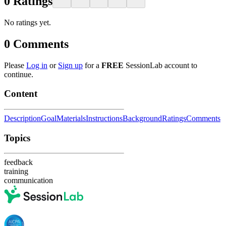
0
Ratings
No ratings yet.
0
Comments
Please
Log in
or
Sign up
for a
FREE
SessionLab account to
continue.
Content
Description
Goal
Materials
Instructions
Background
Ratings
Comments
Topics
feedback
training
communication