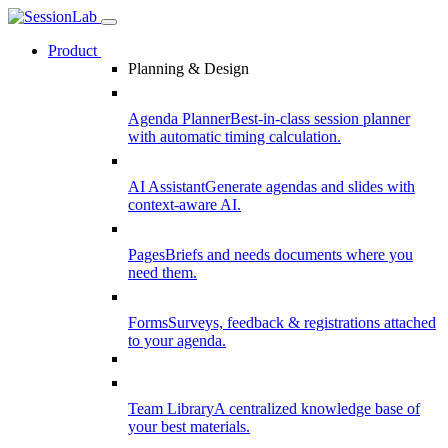
Product
Planning & Design
Agenda Planner
Best-in-class session planner
with automatic timing calculation.
AI Assistant
Generate agendas and slides with
context-aware AI.
Pages
Briefs and needs documents where you
need them.
Forms
Surveys, feedback & registrations attached
to your agenda.
Team Library
A centralized knowledge base of
your best materials.