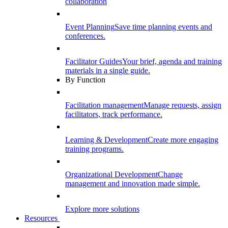
collaboration
Event Planning
Save time planning events and
conferences.
Facilitator Guides
Your brief, agenda and training
materials in a single guide.
By Function
Facilitation management
Manage requests, assign
facilitators, track performance.
Learning & Development
Create more engaging
training programs.
Organizational Development
Change
management and innovation made simple.
Explore more solutions
Resources