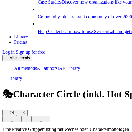
Case Studies
Discover how organizations like your
Community
Join a vibrant community of over 2000 f
Help Center
Learn how to use SessionLab and get 
Library
Pricing
Log in
Sign up for free
All methods
All methods
All authors
IAF Library
Library
🎭Character Circle (inkl. Hot S
24
0
Eine kreative Gruppenübung mit wechselnden Charaktermonologen – i