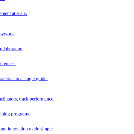
ment at scale.
usywork.
ollaboration
erences.
terials in a single guide.
cilitators, track performance.
aining programs.
nd innovation made simple.