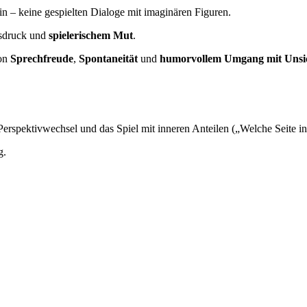
in – keine gespielten Dialoge mit imaginären Figuren.
sdruck und
spielerischem Mut
.
von
Sprechfreude
,
Spontaneität
und
humorvollem Umgang mit Unsic
 Perspektivwechsel und das Spiel mit inneren Anteilen („Welche Seite in
g.