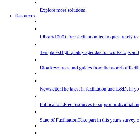
Explore more solutions
Resources
Library
1000+ free facilitation techniques, ready to
Templates
High quality agendas for workshops and 
Blog
Resources and guides from the world of facilit
Newsletter
The latest in facilitation and L&D, in y
Publications
Free resources to support individual 
State of Facilitation
Take part in this year's survey o