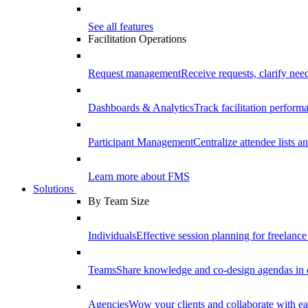
See all features
Facilitation Operations
Request management
Receive requests, clarify need
Dashboards & Analytics
Track facilitation perfor
Participant Management
Centralize attendee lists an
Learn more about FMS
Solutions
By Team Size
Individuals
Effective session planning for freelance f
Teams
Share knowledge and co-design agendas in 
Agencies
Wow your clients and collaborate with ea