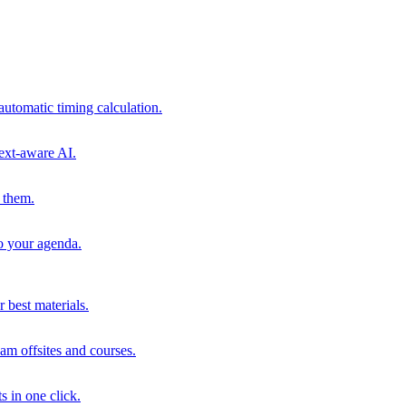
automatic timing calculation.
ext-aware AI.
 them.
to your agenda.
 best materials.
am offsites and courses.
s in one click.