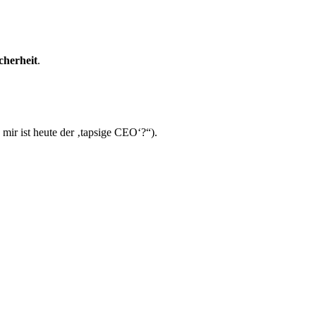
herheit
.
 mir ist heute der ‚tapsige CEO‘?“).