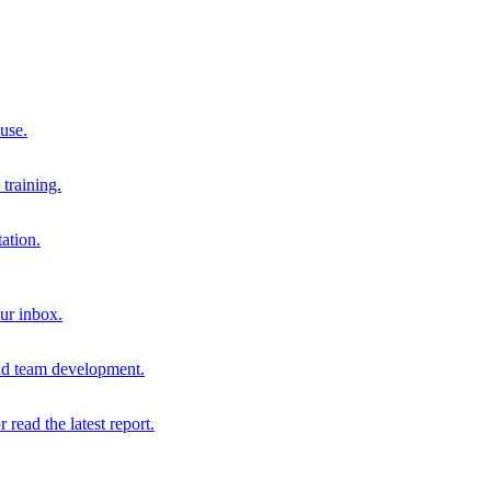
 use.
training.
ation.
our inbox.
and team development.
r read the latest report.