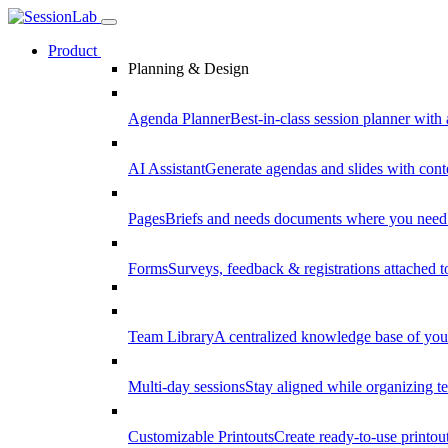
Product
Planning & Design
Agenda Planner
Best-in-class session planner with 
AI Assistant
Generate agendas and slides with cont
Pages
Briefs and needs documents where you need
Forms
Surveys, feedback & registrations attached 
Team Library
A centralized knowledge base of your
Multi-day sessions
Stay aligned while organizing te
Customizable Printouts
Create ready-to-use printout