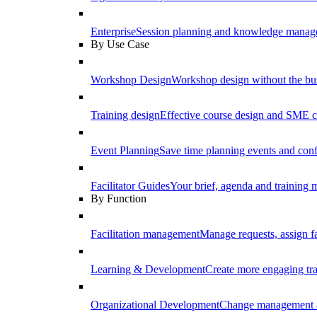
Enterprise
Session planning and knowledge manage
By Use Case
Workshop Design
Workshop design without the b
Training design
Effective course design and SME c
Event Planning
Save time planning events and conf
Facilitator Guides
Your brief, agenda and training ma
By Function
Facilitation management
Manage requests, assign fa
Learning & Development
Create more engaging tr
Organizational Development
Change management a