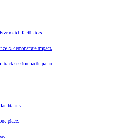
s & match facilitators.
mance & demonstrate impact.
d track session participation.
acilitators.
one place.
se.