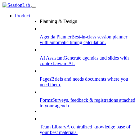
Product
Planning & Design
Agenda Planner
Best-in-class session planner
with automatic timing calculation.
AI Assistant
Generate agendas and slides with
context-aware AI.
Pages
Briefs and needs documents where you
need them.
Forms
Surveys, feedback & registrations attached
to your agenda.
Team Library
A centralized knowledge base of
your best materials.