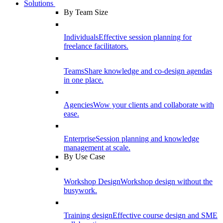
Solutions
By Team Size
Individuals
Effective session planning for
freelance facilitators.
Teams
Share knowledge and co-design agendas
in one place.
Agencies
Wow your clients and collaborate with
ease.
Enterprise
Session planning and knowledge
management at scale.
By Use Case
Workshop Design
Workshop design without the
busywork.
Training design
Effective course design and SME