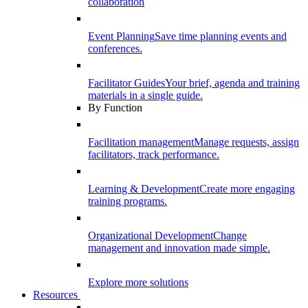
collaboration
Event Planning
Save time planning events and
conferences.
Facilitator Guides
Your brief, agenda and training
materials in a single guide.
By Function
Facilitation management
Manage requests, assign
facilitators, track performance.
Learning & Development
Create more engaging
training programs.
Organizational Development
Change
management and innovation made simple.
Explore more solutions
Resources