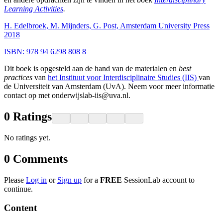
Learning Activities
.
H. Edelbroek, M. Mijnders, G. Post, Amsterdam University Press
2018
ISBN: 978 94 6298 808 8
Dit boek is opgesteld aan de hand van de materialen en
best
practices
van
het Instituut voor Interdisciplinaire Studies (IIS)
van
de Universiteit van Amsterdam (UvA). Neem voor meer informatie
contact op met onderwijslab-iis@uva.nl.
0
Ratings
No ratings yet.
0
Comments
Please
Log in
or
Sign up
for a
FREE
SessionLab account to
continue.
Content