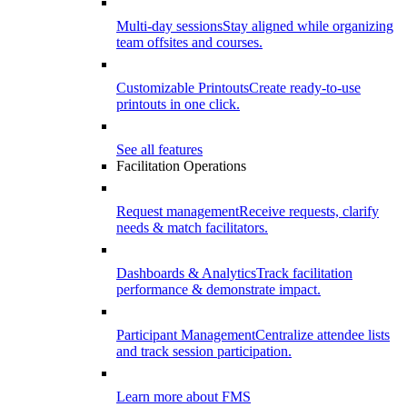
Multi-day sessions
Stay aligned while organizing
team offsites and courses.
Customizable Printouts
Create ready-to-use
printouts in one click.
See all features
Facilitation Operations
Request management
Receive requests, clarify
needs & match facilitators.
Dashboards & Analytics
Track facilitation
performance & demonstrate impact.
Participant Management
Centralize attendee lists
and track session participation.
Learn more about FMS