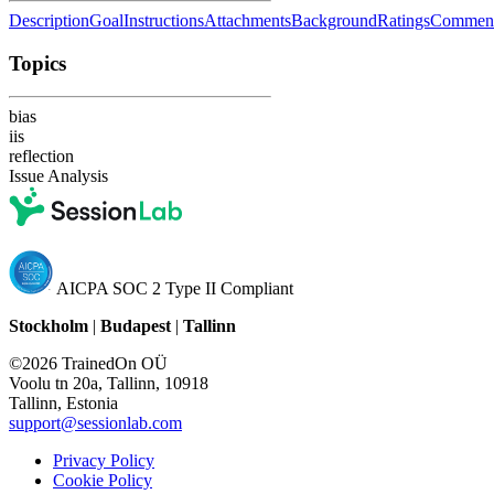
Description
Goal
Instructions
Attachments
Background
Ratings
Commen
Topics
bias
iis
reflection
Issue Analysis
AICPA SOC 2 Type II Compliant
Stockholm
|
Budapest
|
Tallinn
©2026 TrainedOn OÜ
Voolu tn 20a, Tallinn, 10918
Tallinn, Estonia
support@sessionlab.com
Privacy Policy
Cookie Policy