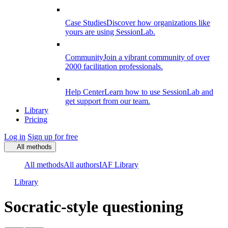
Case Studies
Discover how organizations like
yours are using SessionLab.
Community
Join a vibrant community of over
2000 facilitation professionals.
Help Center
Learn how to use SessionLab and
get support from our team.
Library
Pricing
Log in
Sign up for free
All methods
All methods
All authors
IAF Library
Library
Socratic-style questioning