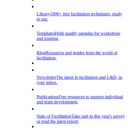
Library
1000+ free facilitation techniques, ready
to use.
Templates
High quality agendas for workshops
and training.
Blog
Resources and guides from the world of
facilitation.
Newsletter
The latest in facilitation and L&D, in
your inbox.
Publications
Free resources to support individual
and team development.
State of Facilitation
Take part in this year's survey
or read the latest report.