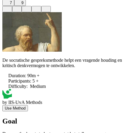
7
9
De socratische gespreksmethode helpt een vragende houding en
kritisch denkvermogen te ontwikkelen.
Duration
:
90m +
Participants
:
5 +
Difficulty
:
Medium
by
IIS-UvA Methods
Use Method
Goal