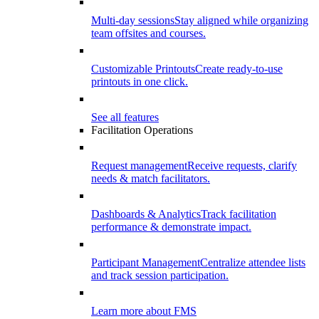
Multi-day sessions
Stay aligned while organizing
team offsites and courses.
Customizable Printouts
Create ready-to-use
printouts in one click.
See all features
Facilitation Operations
Request management
Receive requests, clarify
needs & match facilitators.
Dashboards & Analytics
Track facilitation
performance & demonstrate impact.
Participant Management
Centralize attendee lists
and track session participation.
Learn more about FMS