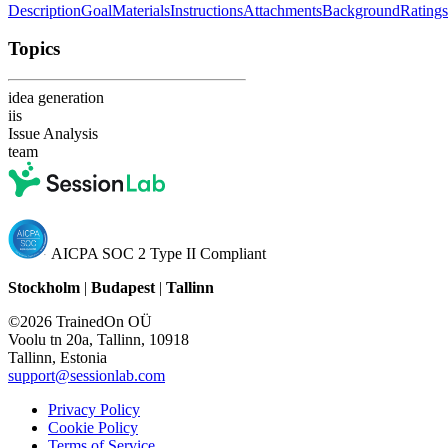
Description
Goal
Materials
Instructions
Attachments
Background
Ratings
Topics
idea generation
iis
Issue Analysis
team
AICPA SOC 2 Type II Compliant
Stockholm
|
Budapest
|
Tallinn
©2026 TrainedOn OÜ
Voolu tn 20a, Tallinn, 10918
Tallinn, Estonia
support@sessionlab.com
Privacy Policy
Cookie Policy
Terms of Service