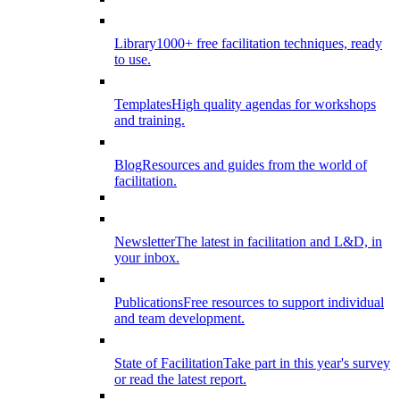
Library
1000+ free facilitation techniques, ready
to use.
Templates
High quality agendas for workshops
and training.
Blog
Resources and guides from the world of
facilitation.
Newsletter
The latest in facilitation and L&D, in
your inbox.
Publications
Free resources to support individual
and team development.
State of Facilitation
Take part in this year's survey
or read the latest report.