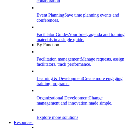
collaboration
Event Planning
Save time planning events and
conferences.
Facilitator Guides
Your brief, agenda and training
materials in a single guide.
By Function
Facilitation management
Manage requests, assign
facilitators, track performance.
Learning & Development
Create more engaging
training programs.
Organizational Development
Change
management and innovation made simple.
Explore more solutions
Resources