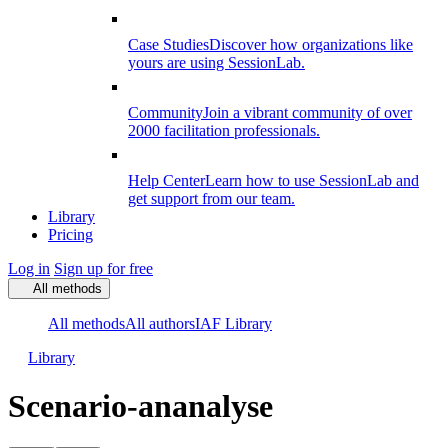
Case Studies
Discover how organizations like
yours are using SessionLab.
Community
Join a vibrant community of over
2000 facilitation professionals.
Help Center
Learn how to use SessionLab and
get support from our team.
Library
Pricing
Log in
Sign up for free
All methods
All methods
All authors
IAF Library
Library
Scenario-ananalyse