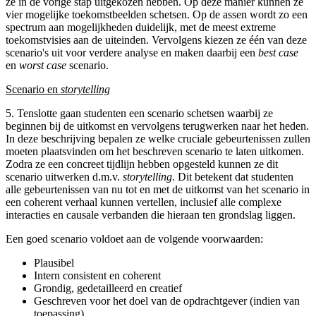
ze in de vorige stap uitgekozen hebben. Op deze manier kunnen ze
vier mogelijke toekomstbeelden schetsen. Op de assen wordt zo een
spectrum aan mogelijkheden duidelijk, met de meest extreme
toekomstvisies aan de uiteinden. Vervolgens kiezen ze één van deze
scenario's uit voor verdere analyse en maken daarbij een
best case
en
worst case
scenario.
Scenario en
storytelling
5. Tenslotte gaan studenten een scenario schetsen waarbij ze
beginnen bij de uitkomst en vervolgens terugwerken naar het heden.
In deze beschrijving bepalen ze welke cruciale gebeurtenissen zullen
moeten plaatsvinden om het beschreven scenario te laten uitkomen.
Zodra ze een concreet tijdlijn hebben opgesteld kunnen ze dit
scenario uitwerken d.m.v.
storytelling
. Dit betekent dat studenten
alle gebeurtenissen van nu tot en met de uitkomst van het scenario in
een coherent verhaal kunnen vertellen, inclusief alle complexe
interacties en causale verbanden die hieraan ten grondslag liggen.
Een goed scenario voldoet aan de volgende voorwaarden:
Plausibel
Intern consistent en coherent
Grondig, gedetailleerd en creatief
Geschreven voor het doel van de opdrachtgever (indien van
toepassing)