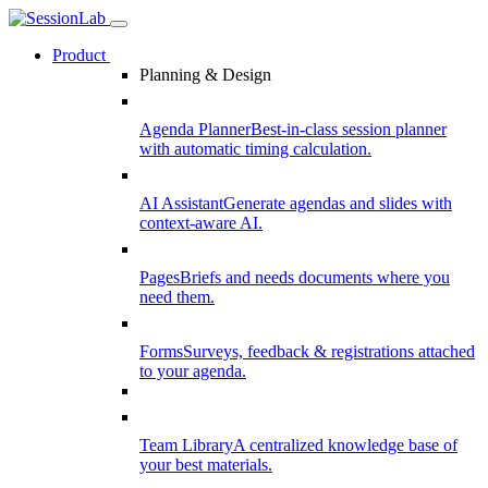
Product
Planning & Design
Agenda Planner
Best-in-class session planner
with automatic timing calculation.
AI Assistant
Generate agendas and slides with
context-aware AI.
Pages
Briefs and needs documents where you
need them.
Forms
Surveys, feedback & registrations attached
to your agenda.
Team Library
A centralized knowledge base of
your best materials.