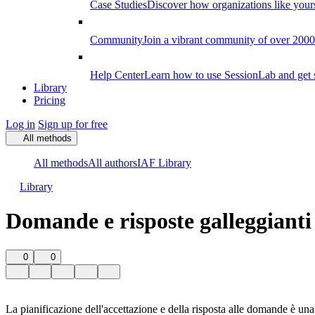
Case Studies
Discover how organizations like your
Community
Join a vibrant community of over 2000 f
Help Center
Learn how to use SessionLab and get 
Library
Pricing
Log in
Sign up for free
All methods
All methods
All authors
IAF Library
Library
Domande e risposte galleggianti
0
0
La pianificazione dell'accettazione e della risposta alle domande è un