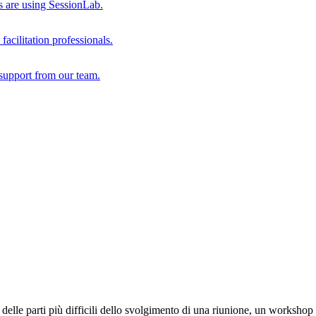
s are using SessionLab.
acilitation professionals.
support from our team.
a delle parti più difficili dello svolgimento di una riunione, un worksh