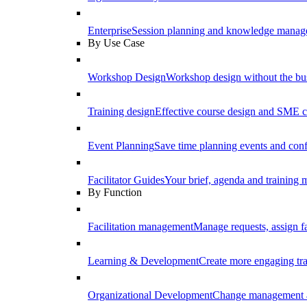
Enterprise
Session planning and knowledge manage
By Use Case
Workshop Design
Workshop design without the b
Training design
Effective course design and SME c
Event Planning
Save time planning events and conf
Facilitator Guides
Your brief, agenda and training ma
By Function
Facilitation management
Manage requests, assign fa
Learning & Development
Create more engaging tr
Organizational Development
Change management a