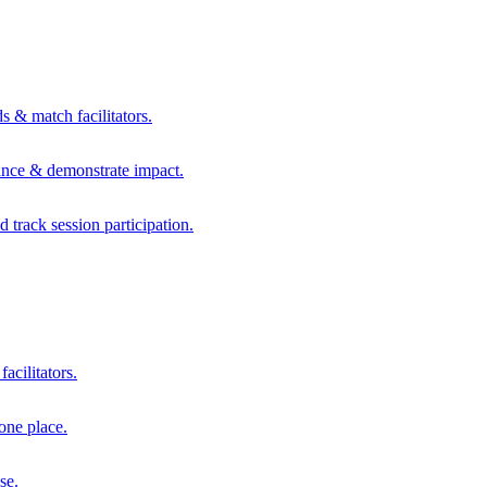
s & match facilitators.
mance & demonstrate impact.
d track session participation.
acilitators.
one place.
se.