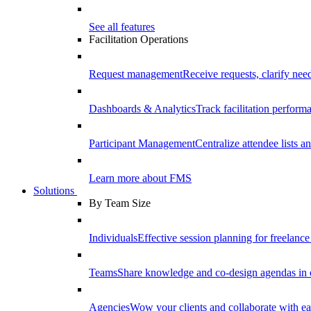
See all features
Facilitation Operations
Request management
Receive requests, clarify need
Dashboards & Analytics
Track facilitation perfor
Participant Management
Centralize attendee lists an
Learn more about FMS
Solutions
By Team Size
Individuals
Effective session planning for freelance f
Teams
Share knowledge and co-design agendas in 
Agencies
Wow your clients and collaborate with ea