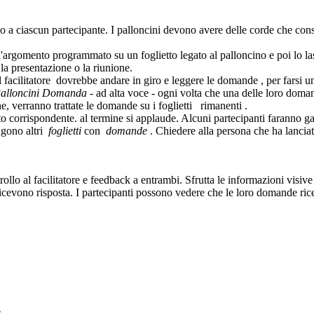
o a ciascun partecipante. I palloncini devono avere delle corde che consen
l'argomento programmato su un foglietto legato al palloncino e poi lo la
la presentazione o la riunione.
l facilitatore dovrebbe andare in giro e leggere le domande , per farsi
alloncini Domanda
- ad alta voce - ogni volta che una delle loro doman
e, verranno trattate le domande su i foglietti rimanenti .
to corrispondente. al termine si applaude. Alcuni partecipanti faranno g
ngono altri
foglietti
con
domande
. Chiedere alla persona che ha lancia
rollo al facilitatore e feedback a entrambi. Sfrutta le informazioni visiv
icevono risposta. I partecipanti possono vedere che le loro domande ric
.