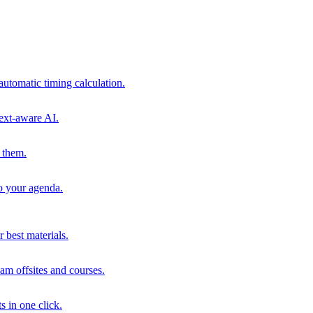
automatic timing calculation.
ext-aware AI.
 them.
to your agenda.
 best materials.
am offsites and courses.
s in one click.