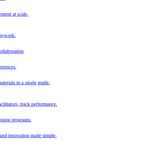
ment at scale.
usywork.
ollaboration
erences.
terials in a single guide.
cilitators, track performance.
aining programs.
nd innovation made simple.