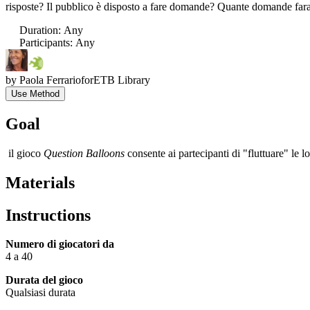
risposte? Il pubblico è disposto a fare domande? Quante domande faran
Duration
:
Any
Participants
:
Any
by
Paola Ferrario
for
ETB Library
Use Method
Goal
il gioco
Question Balloons
consente ai partecipanti di "fluttuare" le 
Materials
Instructions
Numero di giocatori da
4 a 40
Durata del gioco
Qualsiasi durata