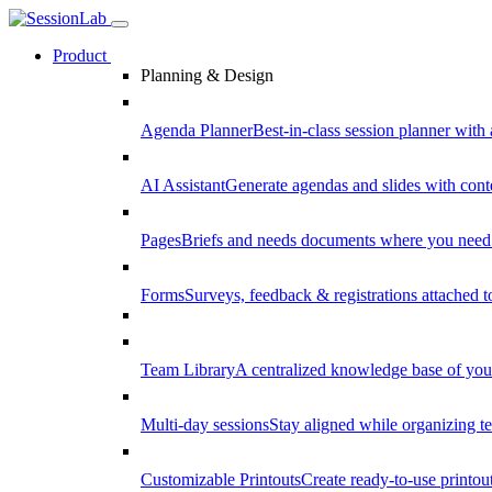
Product
Planning & Design
Agenda Planner
Best-in-class session planner with 
AI Assistant
Generate agendas and slides with cont
Pages
Briefs and needs documents where you need
Forms
Surveys, feedback & registrations attached 
Team Library
A centralized knowledge base of your
Multi-day sessions
Stay aligned while organizing te
Customizable Printouts
Create ready-to-use printout