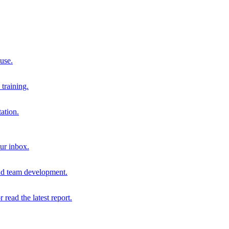
 use.
training.
ation.
our inbox.
and team development.
r read the latest report.