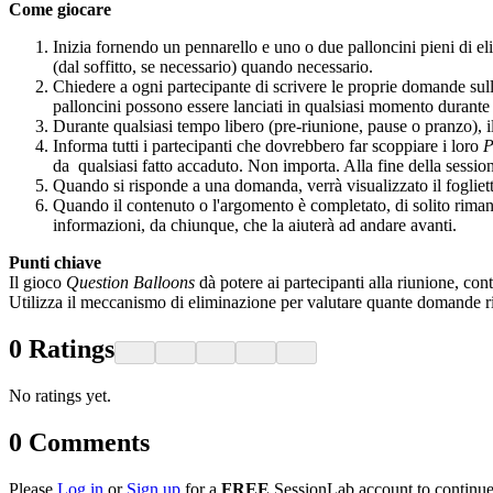
Come giocare
Inizia fornendo un pennarello e uno o due palloncini pieni di eli
(dal soffitto, se necessario) quando necessario.
Chiedere a ogni partecipante di scrivere le proprie domande sul
palloncini possono essere lanciati in qualsiasi momento durante 
Durante qualsiasi tempo libero (pre-riunione, pause o pranzo), i
Informa tutti i partecipanti che dovrebbero far scoppiare i loro
P
da qualsiasi fatto accaduto. Non importa. Alla fine della session
Quando si risponde a una domanda, verrà visualizzato il fogliet
Quando il contenuto o l'argomento è completato, di solito rima
informazioni, da chiunque, che la aiuterà ad andare avanti.
Punti chiave
Il gioco
Question Balloons
dà potere ai partecipanti alla riunione, cont
Utilizza il meccanismo di eliminazione per valutare quante domande r
0
Ratings
No ratings yet.
0
Comments
Please
Log in
or
Sign up
for a
FREE
SessionLab account to continue