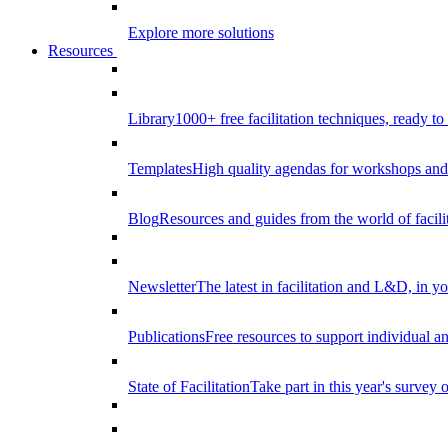
Explore more solutions
Resources
Library
1000+ free facilitation techniques, ready to
Templates
High quality agendas for workshops and 
Blog
Resources and guides from the world of facilit
Newsletter
The latest in facilitation and L&D, in y
Publications
Free resources to support individual 
State of Facilitation
Take part in this year's survey o