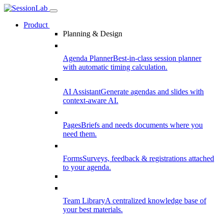
Product
Planning & Design
Agenda Planner
Best-in-class session planner
with automatic timing calculation.
AI Assistant
Generate agendas and slides with
context-aware AI.
Pages
Briefs and needs documents where you
need them.
Forms
Surveys, feedback & registrations attached
to your agenda.
Team Library
A centralized knowledge base of
your best materials.