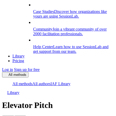
Case Studies
Discover how organizations like
yours are using SessionLab.
Community
Join a vibrant community of over
2000 facilitation professionals.
Help Center
Learn how to use SessionLab and
get support from our team.
Library
Pricing
Log in
Sign up for free
All methods
All methods
All authors
IAF Library
Library
Elevator Pitch