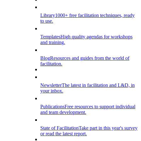
Library
1000+ free facilitation techniques, ready
to use.
Templates
High quality agendas for workshops
and training.
Blog
Resources and guides from the world of
facilitation.
Newsletter
The latest in facilitation and L&D, in
your inbox.
Publications
Free resources to support individual
and team development.
State of Facilitation
Take part in this year's survey
or read the latest report.