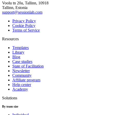
Voolu tn 20a, Tallinn, 10918
Tallinn, Estonia
support@sessionlab.com
Privacy Policy
Cookie Policy
Terms of Service
Resources
Templates
Library
Blog
Case studies
State of Facilitation
Newsletter
Community
Affiliate program
Help center
Academy
Solutions
By team size
Individual