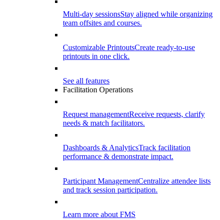
Multi-day sessions
Stay aligned while organizing
team offsites and courses.
Customizable Printouts
Create ready-to-use
printouts in one click.
See all features
Facilitation Operations
Request management
Receive requests, clarify
needs & match facilitators.
Dashboards & Analytics
Track facilitation
performance & demonstrate impact.
Participant Management
Centralize attendee lists
and track session participation.
Learn more about FMS