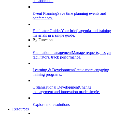
collaboration
Event Planning
Save time planning events and
conferences.
Facilitator Guides
Your brief, agenda and training
materials in a single guide.
By Function
Facilitation management
Manage requests, assign
facilitators, track performance.
Learning & Development
Create more engaging
training programs.
Organizational Development
Change
management and innovation made simple.
Explore more solutions
Resources