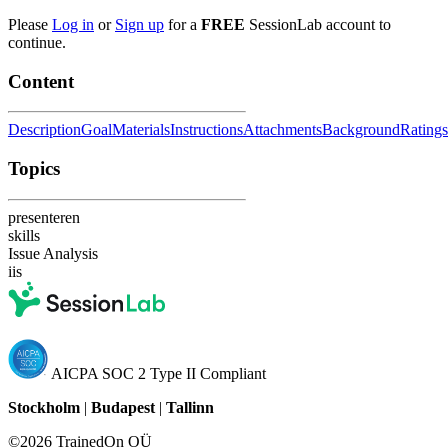
Please
Log in
or
Sign up
for a
FREE
SessionLab account to
continue.
Content
Description
Goal
Materials
Instructions
Attachments
Background
Ratings
Topics
presenteren
skills
Issue Analysis
iis
AICPA SOC 2 Type II Compliant
Stockholm
|
Budapest
|
Tallinn
©2026 TrainedOn OÜ