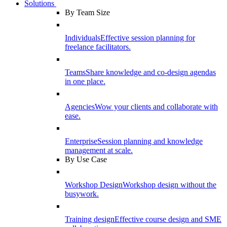
Solutions
By Team Size
Individuals
Effective session planning for
freelance facilitators.
Teams
Share knowledge and co-design agendas
in one place.
Agencies
Wow your clients and collaborate with
ease.
Enterprise
Session planning and knowledge
management at scale.
By Use Case
Workshop Design
Workshop design without the
busywork.
Training design
Effective course design and SME