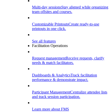
Multi-day sessions
Stay aligned while organizing
team offsites and courses.
Customizable Printouts
Create ready-to-use
printouts in one click.
See all features
Facilitation Operations
Request management
Receive requests, clarify
needs & match facilitators.
Dashboards & Analytics
Track facilitation
performance & demonstrate impact.
Participant Management
Centralize attendee lists
and track session participation.
Learn more about FMS