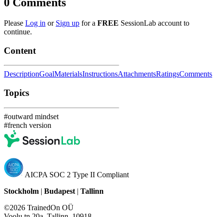
0
Comments
Please
Log in
or
Sign up
for a
FREE
SessionLab account to
continue.
Content
Description
Goal
Materials
Instructions
Attachments
Ratings
Comments
Topics
#outward mindset
#french version
AICPA SOC 2 Type II Compliant
Stockholm
|
Budapest
|
Tallinn
©2026 TrainedOn OÜ
Voolu tn 20a, Tallinn, 10918