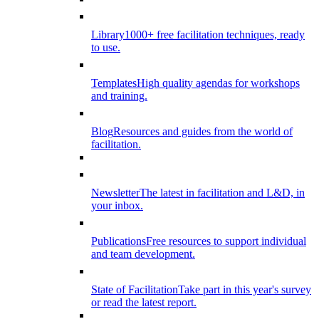
Library
1000+ free facilitation techniques, ready
to use.
Templates
High quality agendas for workshops
and training.
Blog
Resources and guides from the world of
facilitation.
Newsletter
The latest in facilitation and L&D, in
your inbox.
Publications
Free resources to support individual
and team development.
State of Facilitation
Take part in this year's survey
or read the latest report.