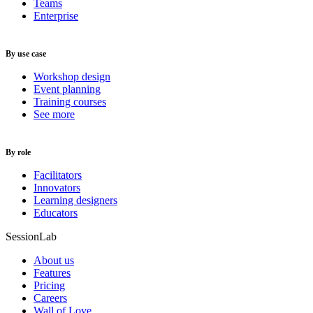
Teams
Enterprise
By use case
Workshop design
Event planning
Training courses
See more
By role
Facilitators
Innovators
Learning designers
Educators
SessionLab
About us
Features
Pricing
Careers
Wall of Love