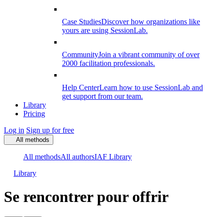
Case Studies
Discover how organizations like
yours are using SessionLab.
Community
Join a vibrant community of over
2000 facilitation professionals.
Help Center
Learn how to use SessionLab and
get support from our team.
Library
Pricing
Log in
Sign up for free
All methods
All methods
All authors
IAF Library
Library
Se rencontrer pour offrir