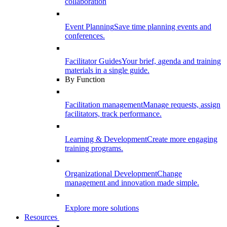
collaboration
Event Planning
Save time planning events and
conferences.
Facilitator Guides
Your brief, agenda and training
materials in a single guide.
By Function
Facilitation management
Manage requests, assign
facilitators, track performance.
Learning & Development
Create more engaging
training programs.
Organizational Development
Change
management and innovation made simple.
Explore more solutions
Resources