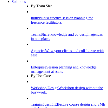
Solutions
By Team Size
Individuals
Effective session planning for
freelance facilitators.
Teams
Share knowledge and co-design agendas
in one place.
Agencies
Wow your clients and collaborate with
ease.
Enterprise
Session planning and knowledge
management at scale.
By Use Case
Workshop Design
Workshop design without the
busywork.
Training design
Effective course design and SME