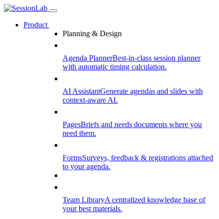
Product
Planning & Design
Agenda Planner
Best-in-class session planner
with automatic timing calculation.
AI Assistant
Generate agendas and slides with
context-aware AI.
Pages
Briefs and needs documents where you
need them.
Forms
Surveys, feedback & registrations attached
to your agenda.
Team Library
A centralized knowledge base of
your best materials.